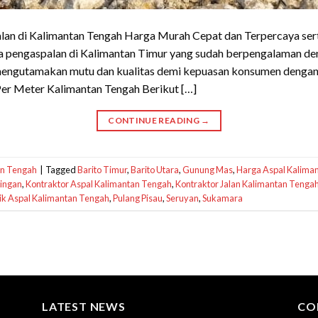
alan di Kalimantan Tengah Harga Murah Cepat dan Terpercaya ser
a pengaspalan di Kalimantan Timur yang sudah berpengalaman de
h mengutamakan mutu dan kualitas demi kepuasan konsumen dengan
Per Meter Kalimantan Tengah Berikut […]
CONTINUE READING
→
an Tengah
|
Tagged
Barito Timur
,
Barito Utara
,
Gunung Mas
,
Harga Aspal Kalima
ingan
,
Kontraktor Aspal Kalimantan Tengah
,
Kontraktor Jalan Kalimantan Tenga
ik Aspal Kalimantan Tengah
,
Pulang Pisau
,
Seruyan
,
Sukamara
LATEST NEWS
CO