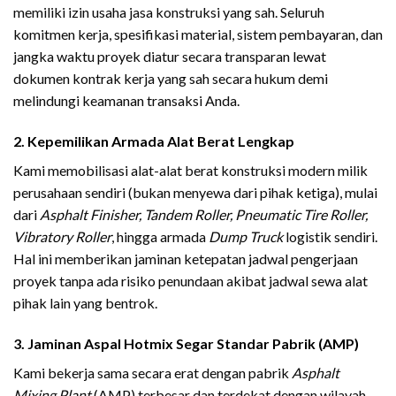
memiliki izin usaha jasa konstruksi yang sah. Seluruh
komitmen kerja, spesifikasi material, sistem pembayaran, dan
jangka waktu proyek diatur secara transparan lewat
dokumen kontrak kerja yang sah secara hukum demi
melindungi keamanan transaksi Anda.
2. Kepemilikan Armada Alat Berat Lengkap
Kami memobilisasi alat-alat berat konstruksi modern milik
perusahaan sendiri (bukan menyewa dari pihak ketiga), mulai
dari
Asphalt Finisher, Tandem Roller, Pneumatic Tire Roller,
Vibratory Roller
, hingga armada
Dump Truck
logistik sendiri.
Hal ini memberikan jaminan ketepatan jadwal pengerjaan
proyek tanpa ada risiko penundaan akibat jadwal sewa alat
pihak lain yang bentrok.
3. Jaminan Aspal Hotmix Segar Standar Pabrik (AMP)
Kami bekerja sama secara erat dengan pabrik
Asphalt
Mixing Plant
(AMP) terbesar dan terdekat dengan wilayah