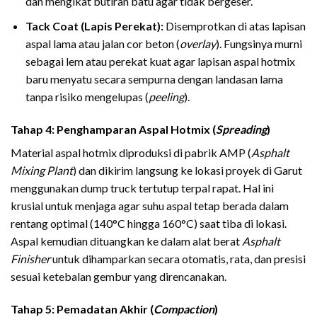
dan mengikat butiran batu agar tidak bergeser.
Tack Coat (Lapis Perekat):
Disemprotkan di atas lapisan
aspal lama atau jalan cor beton (
overlay
). Fungsinya murni
sebagai lem atau perekat kuat agar lapisan aspal hotmix
baru menyatu secara sempurna dengan landasan lama
tanpa risiko mengelupas (
peeling
).
Tahap 4: Penghamparan Aspal Hotmix (
Spreading
)
Material aspal hotmix diproduksi di pabrik AMP (
Asphalt
Mixing Plant
) dan dikirim langsung ke lokasi proyek di Garut
menggunakan dump truck tertutup terpal rapat. Hal ini
krusial untuk menjaga agar suhu aspal tetap berada dalam
rentang optimal (140°C hingga 160°C) saat tiba di lokasi.
Aspal kemudian dituangkan ke dalam alat berat
Asphalt
Finisher
untuk dihamparkan secara otomatis, rata, dan presisi
sesuai ketebalan gembur yang direncanakan.
Tahap 5: Pemadatan Akhir (
Compaction
)