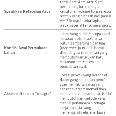
tebal 3 cm, 4 cm, atau 5 cm)
berbanding lurus dengan
Spesifikasi Ketebalan Aspal
kebutuhan volume tonase aspal
hotmix yang dipesan dari pabrik
AMP. Semakin tebal lapisan,
biaya material tentu meningkat.
Lahan yang sudah berupa aspal
lama/cor beton rapi hanya
butuh pembersihan dan lem
Kondisi Awal Permukaan
(
tack coat
), jauh lebih hemat
Lahan
dibanding tanah mentah yang
membutuhkan urukan batu
makadam ber-cm-cm dan
pemadatan awal.
Lokasi proyek yang berada di
dalam gang sempit terpencil
atau memiliki tanjakan yang
sangat ekstrem menyulitkan
Aksesibilitas dan Topografi
manuver alat berat besar. Hal ini
membutuhkan metode kerja
manual penambahan tenaga
kerja manusia, yang
memengaruhi efisiensi biaya.