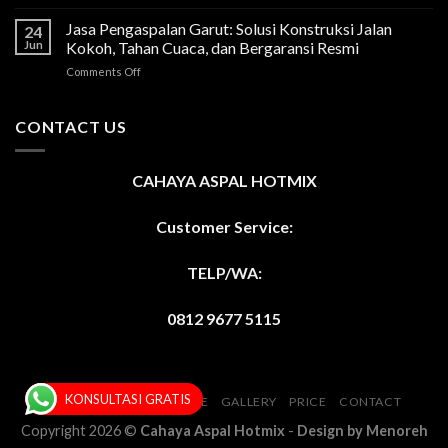
Jasa
Pengaspalan
Jasa Pengaspalan Garut: Solusi Konstruksi Jalan
24
Sukabumi:
Jun
Kokoh, Tahan Cuaca, dan Bergaransi Resmi
Solusi
on
Comments Off
Konstruksi
Jasa
Jalan
Pengaspalan
Kokoh,
Garut:
CONTACT US
Tahan
Solusi
Cuaca,
Konstruksi
dan
Jalan
Bergaransi
CAHAYA ASPAL HOTMIX
Kokoh,
Resmi
Tahan
Cuaca,
Customer Service:
dan
Bergaransi
TELP/WA:
Resmi
0812 9677 5115
KONSULTASI GRATIS
HOME
ABOUT
SERVICE
GALLERY
PRICE
CONTACT
Copyright 2026 ©
Cahaya Aspal Hotmix
-
Design by
Menoreh