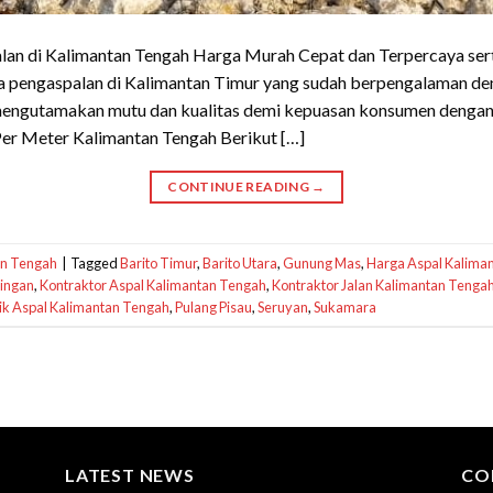
alan di Kalimantan Tengah Harga Murah Cepat dan Terpercaya ser
a pengaspalan di Kalimantan Timur yang sudah berpengalaman de
h mengutamakan mutu dan kualitas demi kepuasan konsumen dengan
Per Meter Kalimantan Tengah Berikut […]
CONTINUE READING
→
an Tengah
|
Tagged
Barito Timur
,
Barito Utara
,
Gunung Mas
,
Harga Aspal Kalima
ingan
,
Kontraktor Aspal Kalimantan Tengah
,
Kontraktor Jalan Kalimantan Tenga
ik Aspal Kalimantan Tengah
,
Pulang Pisau
,
Seruyan
,
Sukamara
LATEST NEWS
CO