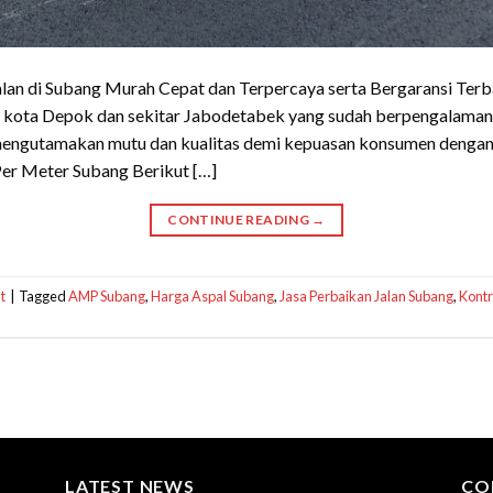
alan di Subang Murah Cepat dan Terpercaya serta Bergaransi Ter
di kota Depok dan sekitar Jabodetabek yang sudah berpengalaman
h mengutamakan mutu dan kualitas demi kepuasan konsumen dengan
Per Meter Subang Berikut […]
CONTINUE READING
→
t
|
Tagged
AMP Subang
,
Harga Aspal Subang
,
Jasa Perbaikan Jalan Subang
,
Kontr
LATEST NEWS
CO