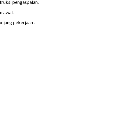
truksi pengaspalan.
n awal.
njang pekerjaan .