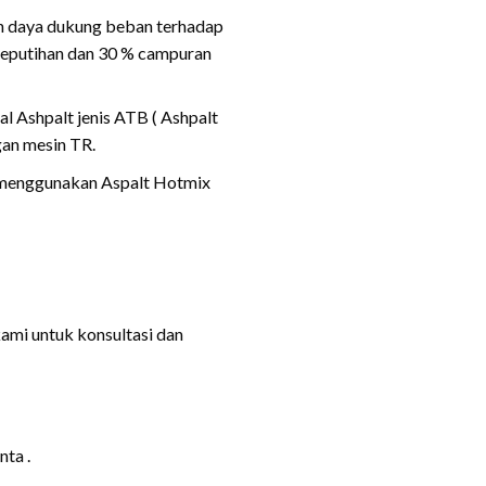
an daya dukung beban terhadap
keputihan dan 30 % campuran
l Ashpalt jenis ATB ( Ashpalt
an mesin TR.
n menggunakan Aspalt Hotmix
kami untuk konsultasi dan
nta .