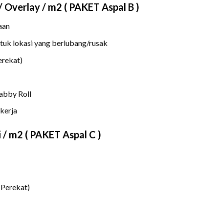
/ Overlay / m2 ( PAKET Aspal B )
aan
ntuk lokasi yang berlubang/rusak
erekat)
abby Roll
kerja
 / m2 ( PAKET Aspal C )
(Perekat)