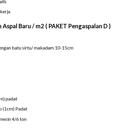
lls
kerja
 Aspal Baru / m2 ( PAKET Pengaspalan D )
dengan batu sirtu/ makadam 10-15cm
cm) padat
mp (1cm) Padat
mesin 4/6 ton