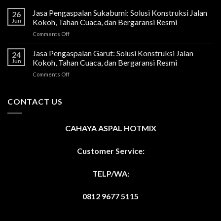
Jasa Pengaspalan Sukabumi: Solusi Konstruksi Jalan
26
Jun
Kokoh, Tahan Cuaca, dan Bergaransi Resmi
on
Comments Off
Jasa
Pengaspalan
Jasa Pengaspalan Garut: Solusi Konstruksi Jalan
24
Sukabumi:
Jun
Kokoh, Tahan Cuaca, dan Bergaransi Resmi
Solusi
on
Comments Off
Konstruksi
Jasa
Jalan
Pengaspalan
Kokoh,
Garut:
CONTACT US
Tahan
Solusi
Cuaca,
Konstruksi
dan
Jalan
Bergaransi
CAHAYA ASPAL HOTMIX
Kokoh,
Resmi
Tahan
Cuaca,
Customer Service:
dan
Bergaransi
TELP/WA:
Resmi
0812 9677 5115