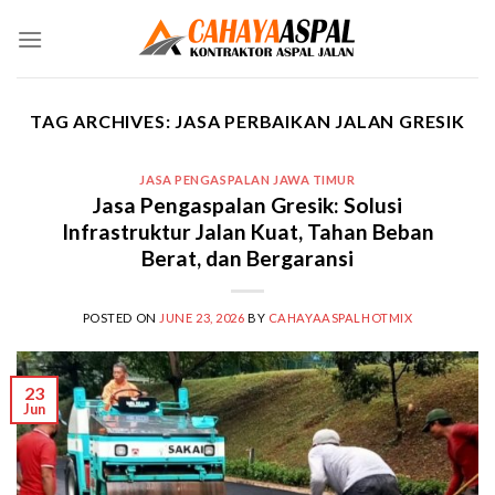
Skip
to
content
TAG ARCHIVES:
JASA PERBAIKAN JALAN GRESIK
JASA PENGASPALAN JAWA TIMUR
Jasa Pengaspalan Gresik: Solusi
Infrastruktur Jalan Kuat, Tahan Beban
Berat, dan Bergaransi
POSTED ON
JUNE 23, 2026
BY
CAHAYAASPALHOTMIX
23
Jun