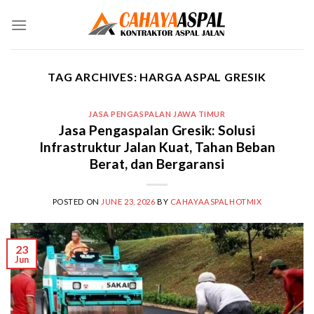
Skip
to
content
TAG ARCHIVES:
HARGA ASPAL GRESIK
JASA PENGASPALAN JAWA TIMUR
Jasa Pengaspalan Gresik: Solusi
Infrastruktur Jalan Kuat, Tahan Beban
Berat, dan Bergaransi
POSTED ON
JUNE 23, 2026
BY
CAHAYAASPALHOTMIX
23
Jun