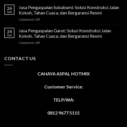
Jasa Pengaspalan Sukabumi: Solusi Konstruksi Jalan
26
Jun
Kokoh, Tahan Cuaca, dan Bergaransi Resmi
on
Comments Off
Jasa
Pengaspalan
Jasa Pengaspalan Garut: Solusi Konstruksi Jalan
24
Sukabumi:
Jun
Kokoh, Tahan Cuaca, dan Bergaransi Resmi
Solusi
on
Comments Off
Konstruksi
Jasa
Jalan
Pengaspalan
Kokoh,
Garut:
CONTACT US
Tahan
Solusi
Cuaca,
Konstruksi
dan
Jalan
Bergaransi
CAHAYA ASPAL HOTMIX
Kokoh,
Resmi
Tahan
Cuaca,
Customer Service:
dan
Bergaransi
TELP/WA:
Resmi
0812 9677 5115