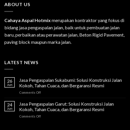
ABOUT US
Cahaya Aspal Hotmix
merupakan kontraktor yang fokus di
bidang jasa pengaspalan jalan, baik untuk pembuatan jalan
baru, perbaikan atau perawatan jalan, Beton Rigid Pavement,
paving block maupun marka jalan.
LATEST NEWS
Jasa Pengaspalan Sukabumi: Solusi Konstruksi Jalan
26
Jun
Kokoh, Tahan Cuaca, dan Bergaransi Resmi
on
Comments Off
Jasa
Pengaspalan
Jasa Pengaspalan Garut: Solusi Konstruksi Jalan
24
Sukabumi:
Jun
Kokoh, Tahan Cuaca, dan Bergaransi Resmi
Solusi
on
Comments Off
Konstruksi
Jasa
Jalan
Pengaspalan
Kokoh,