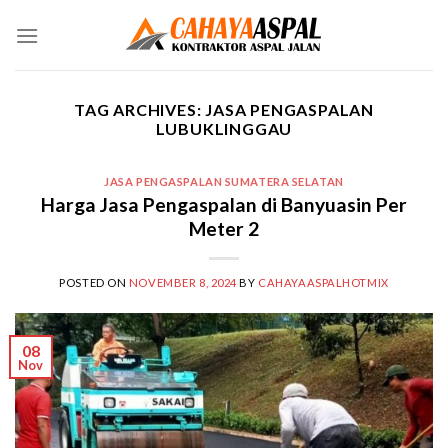
Skip
to
content
TAG ARCHIVES:
JASA PENGASPALAN
LUBUKLINGGAU
JASA PENGASPALAN SUMATERA SELATAN
Harga Jasa Pengaspalan di Banyuasin Per
Meter 2
POSTED ON
NOVEMBER 8, 2024
BY
CAHAYAASPALHOTMIX
08
Nov