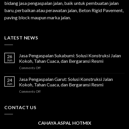
bidang jasa pengaspalan jalan, baik untuk pembuatan jalan
baru, perbaikan atau perawatan jalan, Beton Rigid Pavement,
paving block maupun marka jalan.
LATEST NEWS
Jasa Pengaspalan Sukabumi: Solusi Konstruksi Jalan
26
Jun
Kokoh, Tahan Cuaca, dan Bergaransi Resmi
on
Comments Off
Jasa
Pengaspalan
Jasa Pengaspalan Garut: Solusi Konstruksi Jalan
24
Sukabumi:
Jun
Kokoh, Tahan Cuaca, dan Bergaransi Resmi
Solusi
on
Comments Off
Konstruksi
Jasa
Jalan
Pengaspalan
Kokoh,
Garut:
CONTACT US
Tahan
Solusi
Cuaca,
Konstruksi
dan
Jalan
Bergaransi
CAHAYA ASPAL HOTMIX
Kokoh,
Resmi