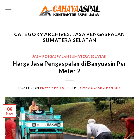
Skip
to
content
CATEGORY ARCHIVES:
JASA PENGASPALAN
SUMATERA SELATAN
JASA PENGASPALAN SUMATERA SELATAN
Harga Jasa Pengaspalan di Banyuasin Per
Meter 2
POSTED ON
NOVEMBER 8, 2024
BY
CAHAYAASPALHOTMIX
08
Nov