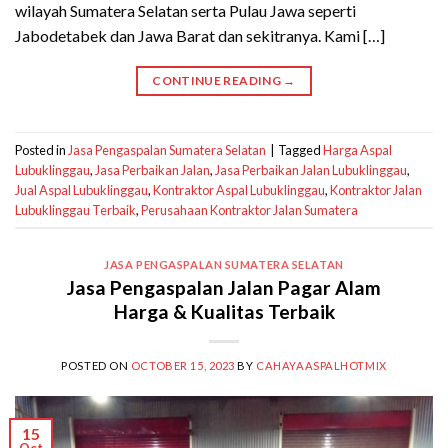
wilayah Sumatera Selatan serta Pulau Jawa seperti
Jabodetabek dan Jawa Barat dan sekitranya. Kami […]
CONTINUE READING
→
Posted in
Jasa Pengaspalan Sumatera Selatan
|
Tagged
Harga Aspal
Lubuklinggau
,
Jasa Perbaikan Jalan
,
Jasa Perbaikan Jalan Lubuklinggau
,
Jual Aspal Lubuklinggau
,
Kontraktor Aspal Lubuklinggau
,
Kontraktor Jalan
Lubuklinggau Terbaik
,
Perusahaan Kontraktor Jalan Sumatera
JASA PENGASPALAN SUMATERA SELATAN
Jasa Pengaspalan Jalan Pagar Alam
Harga & Kualitas Terbaik
POSTED ON
OCTOBER 15, 2023
BY
CAHAYAASPALHOTMIX
15