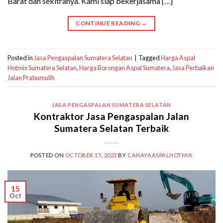
Barat dan sekitranya. Kami siap bekerjasama […]
CONTINUE READING
→
Posted in
Jasa Pengaspalan Sumatera Selatan
|
Tagged
Harga Aspal
Hotmix Sumatera Selatan
,
Harga Borongan Aspal Sumatera
,
Jasa Perbaikan
Jalan Prabumulih
JASA PENGASPALAN SUMATERA SELATAN
Kontraktor Jasa Pengaspalan Jalan
Sumatera Selatan Terbaik
POSTED ON
OCTOBER 15, 2023
BY
CAHAYAASPALHOTMIX
15
Oct