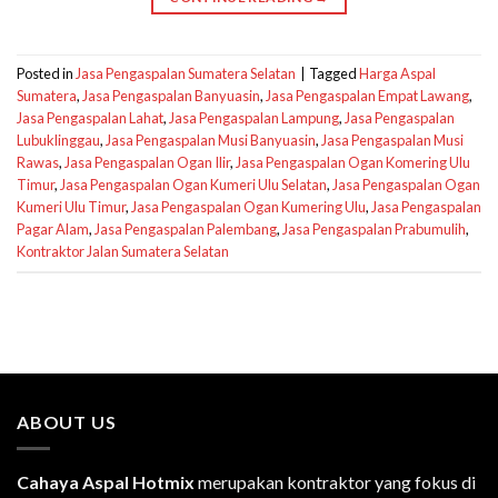
Posted in
Jasa Pengaspalan Sumatera Selatan
|
Tagged
Harga Aspal
Sumatera
,
Jasa Pengaspalan Banyuasin
,
Jasa Pengaspalan Empat Lawang
,
Jasa Pengaspalan Lahat
,
Jasa Pengaspalan Lampung
,
Jasa Pengaspalan
Lubuklinggau
,
Jasa Pengaspalan Musi Banyuasin
,
Jasa Pengaspalan Musi
Rawas
,
Jasa Pengaspalan Ogan Ilir
,
Jasa Pengaspalan Ogan Komering Ulu
Timur
,
Jasa Pengaspalan Ogan Kumeri Ulu Selatan
,
Jasa Pengaspalan Ogan
Kumeri Ulu Timur
,
Jasa Pengaspalan Ogan Kumering Ulu
,
Jasa Pengaspalan
Pagar Alam
,
Jasa Pengaspalan Palembang
,
Jasa Pengaspalan Prabumulih
,
Kontraktor Jalan Sumatera Selatan
ABOUT US
Cahaya Aspal Hotmix
merupakan kontraktor yang fokus di