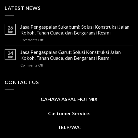
LATEST NEWS
Jasa Pengaspalan Sukabumi: Solusi Konstruksi Jalan
26
Jun
Kokoh, Tahan Cuaca, dan Bergaransi Resmi
on
Comments Off
Jasa
Pengaspalan
Jasa Pengaspalan Garut: Solusi Konstruksi Jalan
24
Sukabumi:
Jun
Kokoh, Tahan Cuaca, dan Bergaransi Resmi
Solusi
on
Comments Off
Konstruksi
Jasa
Jalan
Pengaspalan
Kokoh,
Garut:
CONTACT US
Tahan
Solusi
Cuaca,
Konstruksi
dan
Jalan
Bergaransi
CAHAYA ASPAL HOTMIX
Kokoh,
Resmi
Tahan
Cuaca,
Customer Service:
dan
Bergaransi
TELP/WA:
Resmi