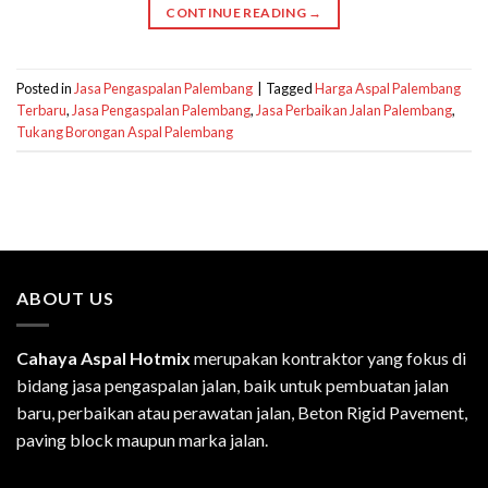
CONTINUE READING
→
Posted in
Jasa Pengaspalan Palembang
|
Tagged
Harga Aspal Palembang
Terbaru
,
Jasa Pengaspalan Palembang
,
Jasa Perbaikan Jalan Palembang
,
Tukang Borongan Aspal Palembang
ABOUT US
Cahaya Aspal Hotmix
merupakan kontraktor yang fokus di
bidang jasa pengaspalan jalan, baik untuk pembuatan jalan
baru, perbaikan atau perawatan jalan, Beton Rigid Pavement,
paving block maupun marka jalan.