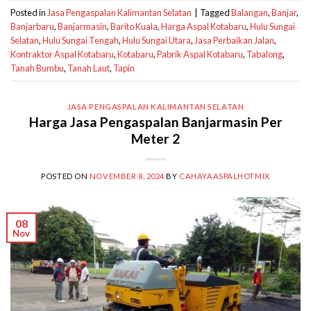
Posted in
Jasa Pengaspalan Kalimantan Selatan
|
Tagged
Balangan
,
Banjar
,
Banjarbaru
,
Banjarmasin
,
Barito Kuala
,
Harga Aspal Kotabaru
,
Hulu Sungai
Selatan
,
Hulu Sungai Tengah
,
Hulu Sungai Utara
,
Jasa Perbaikan Jalan
,
Kontraktor Aspal Kotabaru
,
Kotabaru
,
Pabrik Aspal Kotabaru
,
Tabalong
,
Tanah Bumbu
,
Tanah Laut
,
Tapin
JASA PENGASPALAN KALIMANTAN SELATAN
Harga Jasa Pengaspalan Banjarmasin Per
Meter 2
POSTED ON
NOVEMBER 8, 2024
BY
CAHAYAASPALHOTMIX
08
Nov