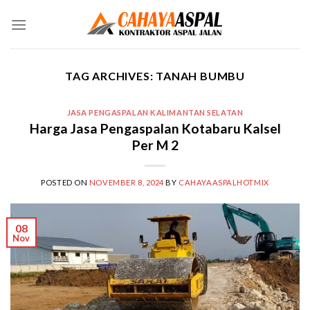
Skip
to
content
TAG ARCHIVES:
TANAH BUMBU
JASA PENGASPALAN KALIMANTAN SELATAN
Harga Jasa Pengaspalan Kotabaru Kalsel
Per M 2
POSTED ON
NOVEMBER 8, 2024
BY
CAHAYAASPALHOTMIX
08
Nov