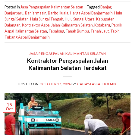
Posted in
Jasa Pengaspalan Kalimantan Selatan
|
Tagged
Banjar
,
Banjarbaru
,
Banjarmasin
,
Barito Kuala
,
Harga Aspal Banjarmasin
,
Hulu
Sungai Selatan
,
Hulu Sungai Tengah
,
Hulu Sungai Utara
,
Kabupaten
Balangan
,
Kontraktor Aspal Jalan Kalimantan Selatan
,
Kotabaru
,
Pabrik
Aspal Kalimantan Selatan
,
Tabalong
,
Tanah Bumbu
,
Tanah Laut
,
Tapin
,
Tukang Aspal Banjarmasin
JASA PENGASPALAN KALIMANTAN SELATAN
Kontraktor Pengaspalan Jalan
Kalimantan Selatan Terdekat
POSTED ON
OCTOBER 15, 2024
BY
CAHAYAASPALHOTMIX
15
Oct