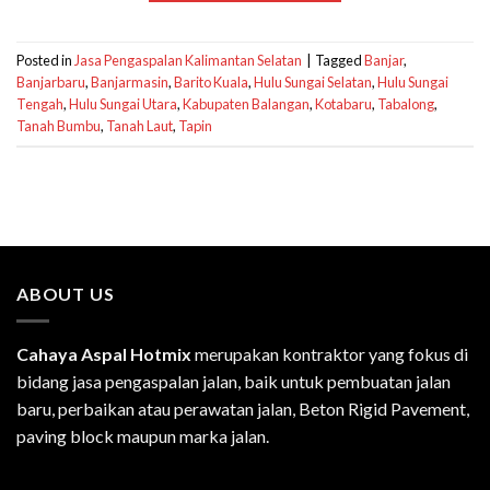
Posted in
Jasa Pengaspalan Kalimantan Selatan
|
Tagged
Banjar
,
Banjarbaru
,
Banjarmasin
,
Barito Kuala
,
Hulu Sungai Selatan
,
Hulu Sungai
Tengah
,
Hulu Sungai Utara
,
Kabupaten Balangan
,
Kotabaru
,
Tabalong
,
Tanah Bumbu
,
Tanah Laut
,
Tapin
ABOUT US
Cahaya Aspal Hotmix
merupakan kontraktor yang fokus di
bidang jasa pengaspalan jalan, baik untuk pembuatan jalan
baru, perbaikan atau perawatan jalan, Beton Rigid Pavement,
paving block maupun marka jalan.