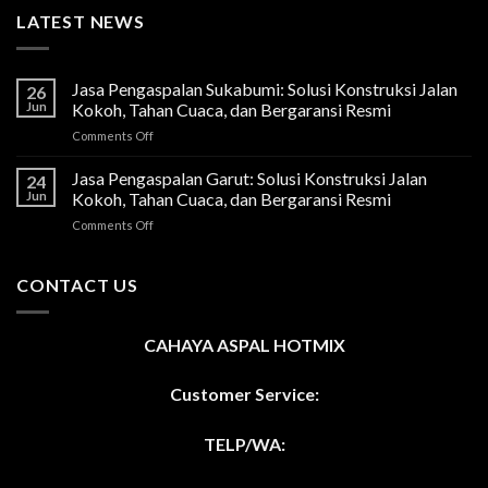
LATEST NEWS
Jasa Pengaspalan Sukabumi: Solusi Konstruksi Jalan
26
Jun
Kokoh, Tahan Cuaca, dan Bergaransi Resmi
on
Comments Off
Jasa
Pengaspalan
Jasa Pengaspalan Garut: Solusi Konstruksi Jalan
24
Sukabumi:
Jun
Kokoh, Tahan Cuaca, dan Bergaransi Resmi
Solusi
on
Comments Off
Konstruksi
Jasa
Jalan
Pengaspalan
Kokoh,
Garut:
CONTACT US
Tahan
Solusi
Cuaca,
Konstruksi
dan
Jalan
Bergaransi
CAHAYA ASPAL HOTMIX
Kokoh,
Resmi
Tahan
Cuaca,
Customer Service:
dan
Bergaransi
TELP/WA:
Resmi