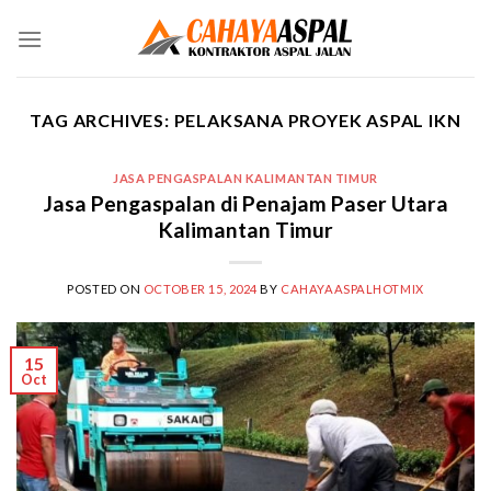
Skip
to
content
TAG ARCHIVES:
PELAKSANA PROYEK ASPAL IKN
JASA PENGASPALAN KALIMANTAN TIMUR
Jasa Pengaspalan di Penajam Paser Utara
Kalimantan Timur
POSTED ON
OCTOBER 15, 2024
BY
CAHAYAASPALHOTMIX
15
Oct