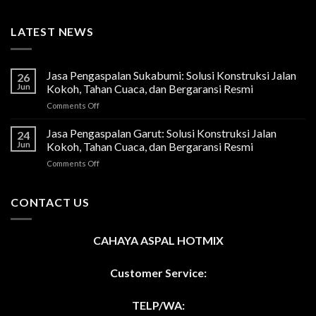
LATEST NEWS
Jasa Pengaspalan Sukabumi: Solusi Konstruksi Jalan
26
Jun
Kokoh, Tahan Cuaca, dan Bergaransi Resmi
on
Comments Off
Jasa
Pengaspalan
Jasa Pengaspalan Garut: Solusi Konstruksi Jalan
24
Sukabumi:
Jun
Kokoh, Tahan Cuaca, dan Bergaransi Resmi
Solusi
on
Comments Off
Konstruksi
Jasa
Jalan
Pengaspalan
Kokoh,
Garut:
CONTACT US
Tahan
Solusi
Cuaca,
Konstruksi
dan
Jalan
Bergaransi
CAHAYA ASPAL HOTMIX
Kokoh,
Resmi
Tahan
Cuaca,
Customer Service:
dan
Bergaransi
TELP/WA:
Resmi