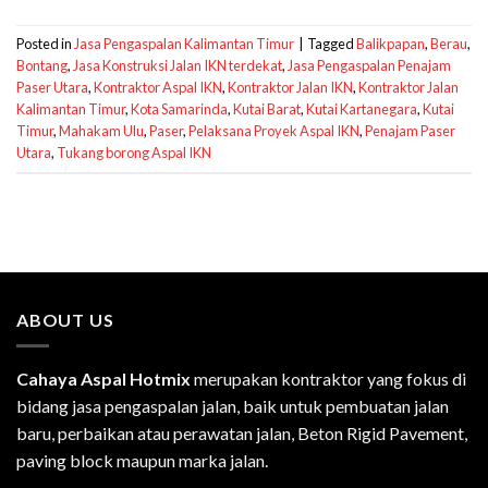
Posted in
Jasa Pengaspalan Kalimantan Timur
|
Tagged
Balikpapan
,
Berau
,
Bontang
,
Jasa Konstruksi Jalan IKN terdekat
,
Jasa Pengaspalan Penajam
Paser Utara
,
Kontraktor Aspal IKN
,
Kontraktor Jalan IKN
,
Kontraktor Jalan
Kalimantan Timur
,
Kota Samarinda
,
Kutai Barat
,
Kutai Kartanegara
,
Kutai
Timur
,
Mahakam Ulu
,
Paser
,
Pelaksana Proyek Aspal IKN
,
Penajam Paser
Utara
,
Tukang borong Aspal IKN
ABOUT US
Cahaya Aspal Hotmix
merupakan kontraktor yang fokus di
bidang jasa pengaspalan jalan, baik untuk pembuatan jalan
baru, perbaikan atau perawatan jalan, Beton Rigid Pavement,
paving block maupun marka jalan.