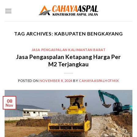
Skip
to
content
TAG ARCHIVES:
KABUPATEN BENGKAYANG
JASA PENGASPALAN KALIMANTAN BARAT
Jasa Pengaspalan Ketapang Harga Per
M2 Terjangkau
POSTED ON
NOVEMBER 8, 2024
BY
CAHAYAASPALHOTMIX
08
Nov