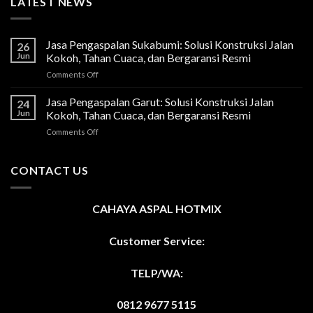
LATEST NEWS
Jasa Pengaspalan Sukabumi: Solusi Konstruksi Jalan
26
Jun
Kokoh, Tahan Cuaca, dan Bergaransi Resmi
on
Comments Off
Jasa
Pengaspalan
Jasa Pengaspalan Garut: Solusi Konstruksi Jalan
24
Sukabumi:
Jun
Kokoh, Tahan Cuaca, dan Bergaransi Resmi
Solusi
on
Comments Off
Konstruksi
Jasa
Jalan
Pengaspalan
Kokoh,
Garut:
CONTACT US
Tahan
Solusi
Cuaca,
Konstruksi
dan
Jalan
Bergaransi
CAHAYA ASPAL HOTMIX
Kokoh,
Resmi
Tahan
Cuaca,
Customer Service:
dan
Bergaransi
TELP/WA:
Resmi
0812 9677 5115