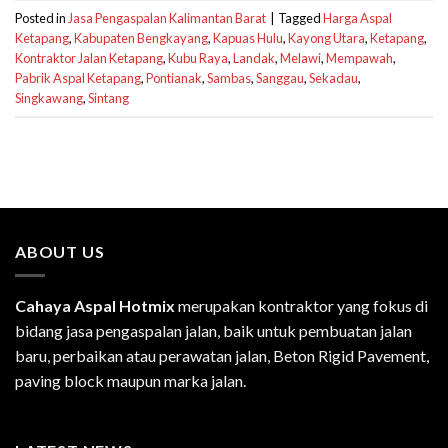
Posted in
Jasa Pengaspalan Kalimantan Barat
|
Tagged
Harga Aspal
Ketapang
,
Kabupaten Bengkayang
,
Kapuas Hulu
,
Kayong Utara
,
Ketapang
,
Kontraktor Jalan Ketapang
,
Kubu Raya
,
Landak
,
Melawi
,
Mempawah
,
Pabrik Aspal Ketapang
,
Pontianak
,
Sambas
,
Sanggau
,
Sekadau
,
Singkawang
,
Sintang
ABOUT US
Cahaya Aspal Hotmix
merupakan kontraktor yang fokus di
bidang jasa pengaspalan jalan, baik untuk pembuatan jalan
baru, perbaikan atau perawatan jalan, Beton Rigid Pavement,
paving block maupun marka jalan.