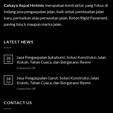
Cahaya Aspal Hotmix
merupakan kontraktor yang fokus di
bidang jasa pengaspalan jalan, baik untuk pembuatan jalan
baru, perbaikan atau perawatan jalan, Beton Rigid Pavement,
paving block maupun marka jalan.
LATEST NEWS
Jasa Pengaspalan Sukabumi: Solusi Konstruksi Jalan
26
Jun
Kokoh, Tahan Cuaca, dan Bergaransi Resmi
on
Comments Off
Jasa
Pengaspalan
Jasa Pengaspalan Garut: Solusi Konstruksi Jalan
24
Sukabumi:
Jun
Kokoh, Tahan Cuaca, dan Bergaransi Resmi
Solusi
on
Comments Off
Konstruksi
Jasa
Jalan
Pengaspalan
Kokoh,
Garut:
CONTACT US
Tahan
Solusi
Cuaca,
Konstruksi
dan