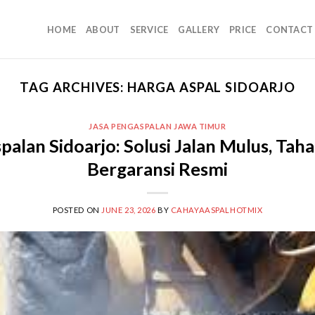
HOME
ABOUT
SERVICE
GALLERY
PRICE
CONTACT
TAG ARCHIVES:
HARGA ASPAL SIDOARJO
JASA PENGASPALAN JAWA TIMUR
palan Sidoarjo: Solusi Jalan Mulus, Tah
Bergaransi Resmi
POSTED ON
JUNE 23, 2026
BY
CAHAYAASPALHOTMIX