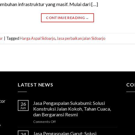
mbuhan infrastruktur yang masif. Mulai dari […]
CONTINUE READING
→
ur
|
Tagged
Harga Aspal Sidoarjo
,
Jasa perbaikan jalan Sidoarjo
LATEST NEWS
CO
tor
Jasa Pengaspalan Sukabumi: Solusi
26
Jun
Konstruksi Jalan Kokoh, Tahan Cuaca,
dan Bergaransi Resmi
on
Comments Off
,
Jasa
Pengaspalan
Jasa Pengaspalan Garut: Solusi
24