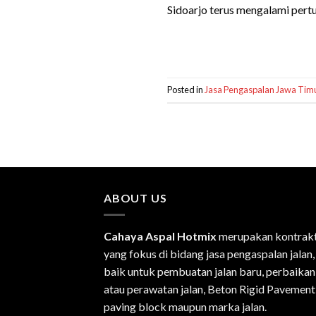
Sidoarjo terus mengalami pertu
Posted in
Jasa Pengaspalan Jawa Tim
ABOUT US
Cahaya Aspal Hotmix
merupakan kontrak
yang fokus di bidang jasa pengaspalan jalan,
baik untuk pembuatan jalan baru, perbaikan
atau perawatan jalan, Beton Rigid Pavement
paving block maupun marka jalan.