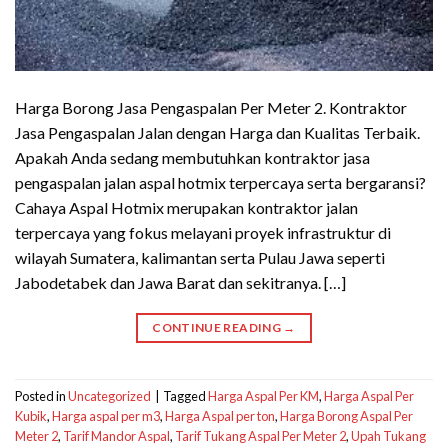
Harga Borong Jasa Pengaspalan Per Meter 2. Kontraktor
Jasa Pengaspalan Jalan dengan Harga dan Kualitas Terbaik.
Apakah Anda sedang membutuhkan kontraktor jasa
pengaspalan jalan aspal hotmix terpercaya serta bergaransi?
Cahaya Aspal Hotmix merupakan kontraktor jalan
terpercaya yang fokus melayani proyek infrastruktur di
wilayah Sumatera, kalimantan serta Pulau Jawa seperti
Jabodetabek dan Jawa Barat dan sekitranya. […]
CONTINUE READING
→
Posted in
Uncategorized
|
Tagged
Harga Aspal Per KM
,
Harga Aspal Per
Kubik
,
Harga aspal per m3
,
Harga Aspal per ton
,
Harga Borong Aspal Per
Meter 2
,
Tarif Mandor Aspal
,
Tarif Tukang Aspal Per Meter 2
,
Upah Tukang