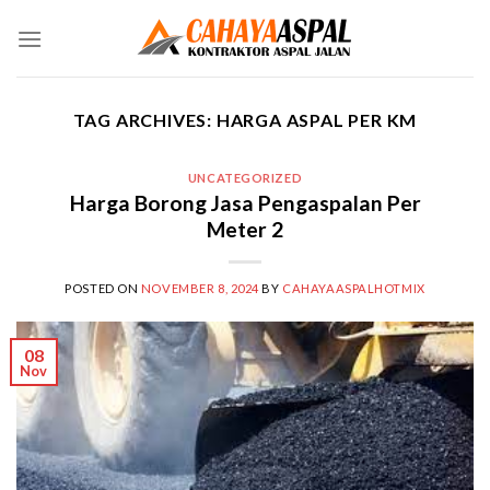
Skip
to
content
TAG ARCHIVES:
HARGA ASPAL PER KM
UNCATEGORIZED
Harga Borong Jasa Pengaspalan Per
Meter 2
POSTED ON
NOVEMBER 8, 2024
BY
CAHAYAASPALHOTMIX
08
Nov