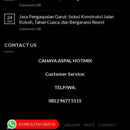
on
Comments Off
Jasa
Pengaspalan
Jasa Pengaspalan Garut: Solusi Konstruksi Jalan
24
Sukabumi:
Jun
Kokoh, Tahan Cuaca, dan Bergaransi Resmi
Solusi
on
Comments Off
Konstruksi
Jasa
Jalan
Pengaspalan
Kokoh,
Garut:
CONTACT US
Tahan
Solusi
Cuaca,
Konstruksi
dan
Jalan
Bergaransi
CAHAYA ASPAL HOTMIX
Kokoh,
Resmi
Tahan
Cuaca,
Customer Service:
dan
Bergaransi
TELP/WA:
Resmi
0812 9677 5115
KONSULTASI GRATIS
HOME
ABOUT
SERVICE
GALLERY
PRICE
CONTACT