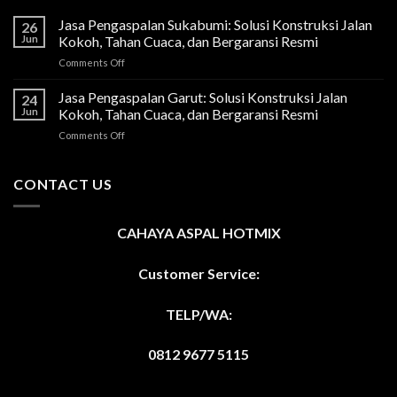
Jasa Pengaspalan Sukabumi: Solusi Konstruksi Jalan
26
Jun
Kokoh, Tahan Cuaca, dan Bergaransi Resmi
on
Comments Off
Jasa
Pengaspalan
Jasa Pengaspalan Garut: Solusi Konstruksi Jalan
24
Sukabumi:
Jun
Kokoh, Tahan Cuaca, dan Bergaransi Resmi
Solusi
on
Comments Off
Konstruksi
Jasa
Jalan
Pengaspalan
Kokoh,
Garut:
CONTACT US
Tahan
Solusi
Cuaca,
Konstruksi
dan
Jalan
Bergaransi
CAHAYA ASPAL HOTMIX
Kokoh,
Resmi
Tahan
Cuaca,
Customer Service:
dan
Bergaransi
TELP/WA:
Resmi
0812 9677 5115