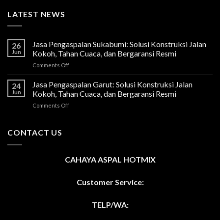
LATEST NEWS
Jasa Pengaspalan Sukabumi: Solusi Konstruksi Jalan
26
Jun
Kokoh, Tahan Cuaca, dan Bergaransi Resmi
on
Comments Off
Jasa
Pengaspalan
Jasa Pengaspalan Garut: Solusi Konstruksi Jalan
24
Sukabumi:
Jun
Kokoh, Tahan Cuaca, dan Bergaransi Resmi
Solusi
on
Comments Off
Konstruksi
Jasa
Jalan
Pengaspalan
Kokoh,
Garut:
CONTACT US
Tahan
Solusi
Cuaca,
Konstruksi
dan
Jalan
Bergaransi
CAHAYA ASPAL HOTMIX
Kokoh,
Resmi
Tahan
Cuaca,
Customer Service:
dan
Bergaransi
TELP/WA:
Resmi