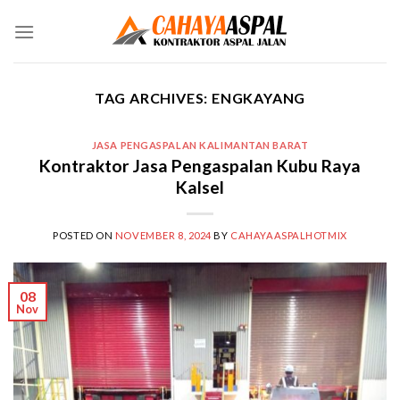
Skip
to
content
TAG ARCHIVES:
ENGKAYANG
JASA PENGASPALAN KALIMANTAN BARAT
Kontraktor Jasa Pengaspalan Kubu Raya
Kalsel
POSTED ON
NOVEMBER 8, 2024
BY
CAHAYAASPALHOTMIX
08
Nov