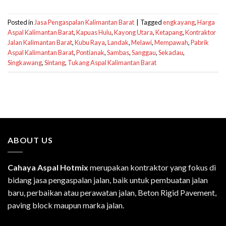
Posted in
Jasa Pengaspalan Kalimantan Barat
|
Tagged
engkayang
,
Harga
Aspal Kalimantan Barat
,
Kapuas Hulu
,
Kayong Utara
,
Ketapang
,
Kontraktor
Jalan Kalimantan Barat
,
Kubu Raya
,
Landak
,
Melawi
,
Mempawah
,
Pabrik
Aspal Kalimantan Barat
,
Pontianak
,
Sambas
,
Sanggau
,
Sekadau
,
Singkawang
,
Sintang
,
Tukang Aspal Kalimantan Barat
ABOUT US
Cahaya Aspal Hotmix
merupakan kontraktor yang fokus di
bidang jasa pengaspalan jalan, baik untuk pembuatan jalan
baru, perbaikan atau perawatan jalan, Beton Rigid Pavement,
paving block maupun marka jalan.