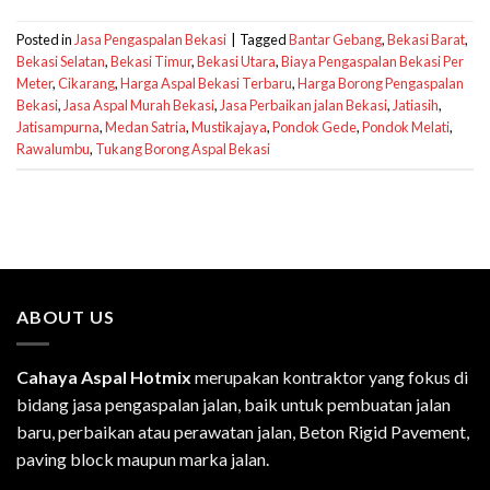
Posted in
Jasa Pengaspalan Bekasi
|
Tagged
Bantar Gebang
,
Bekasi Barat
,
Bekasi Selatan
,
Bekasi Timur
,
Bekasi Utara
,
Biaya Pengaspalan Bekasi Per
Meter
,
Cikarang
,
Harga Aspal Bekasi Terbaru
,
Harga Borong Pengaspalan
Bekasi
,
Jasa Aspal Murah Bekasi
,
Jasa Perbaikan jalan Bekasi
,
Jatiasih
,
Jatisampurna
,
Medan Satria
,
Mustikajaya
,
Pondok Gede
,
Pondok Melati
,
Rawalumbu
,
Tukang Borong Aspal Bekasi
ABOUT US
Cahaya Aspal Hotmix
merupakan kontraktor yang fokus di
bidang jasa pengaspalan jalan, baik untuk pembuatan jalan
baru, perbaikan atau perawatan jalan, Beton Rigid Pavement,
paving block maupun marka jalan.