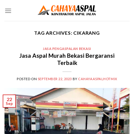
Skip
to
content
TAG ARCHIVES:
CIKARANG
JASA PENGASPALAN BEKASI
Jasa Aspal Murah Bekasi Bergaransi
Terbaik
POSTED ON
SEPTEMBER 22, 2023
BY
CAHAYAASPALHOTMIX
22
Sep