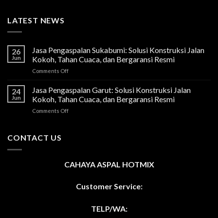
LATEST NEWS
Jasa Pengaspalan Sukabumi: Solusi Konstruksi Jalan
26
Jun
Kokoh, Tahan Cuaca, dan Bergaransi Resmi
on
Comments Off
Jasa
Pengaspalan
Jasa Pengaspalan Garut: Solusi Konstruksi Jalan
24
Sukabumi:
Jun
Kokoh, Tahan Cuaca, dan Bergaransi Resmi
Solusi
on
Comments Off
Konstruksi
Jasa
Jalan
Pengaspalan
Kokoh,
Garut:
CONTACT US
Tahan
Solusi
Cuaca,
Konstruksi
dan
Jalan
Bergaransi
CAHAYA ASPAL HOTMIX
Kokoh,
Resmi
Tahan
Cuaca,
Customer Service:
dan
Bergaransi
TELP/WA:
Resmi