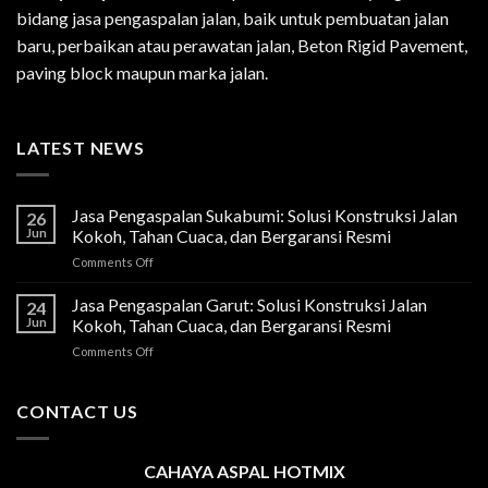
bidang jasa pengaspalan jalan, baik untuk pembuatan jalan
baru, perbaikan atau perawatan jalan, Beton Rigid Pavement,
paving block maupun marka jalan.
LATEST NEWS
Jasa Pengaspalan Sukabumi: Solusi Konstruksi Jalan
26
Jun
Kokoh, Tahan Cuaca, dan Bergaransi Resmi
on
Comments Off
Jasa
Pengaspalan
Jasa Pengaspalan Garut: Solusi Konstruksi Jalan
24
Sukabumi:
Jun
Kokoh, Tahan Cuaca, dan Bergaransi Resmi
Solusi
on
Comments Off
Konstruksi
Jasa
Jalan
Pengaspalan
Kokoh,
Garut:
CONTACT US
Tahan
Solusi
Cuaca,
Konstruksi
dan
Jalan
Bergaransi
CAHAYA ASPAL HOTMIX
Kokoh,
Resmi