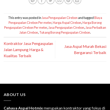
This entry was posted in
Jasa Pengaspalan Cirebon
and tagged
Biaya
Pengaspalan Cirebon Per meter
,
Harga Aspal Cirebon
,
Harga Borong
Pengaspalan Cirebon Per meter
,
Jasa Pengaspalan Cirebon
,
Jasa Perbaikan
Jalan Cirebon
,
Tukang Borong Pengaspalan Cirebon
.
Kontraktor Jasa Pengaspalan
Jasa Aspal Murah Bekasi
Jalan Lampung Harga &
Bergaransi Terbaik
Kualitas Terbaik
ABOUT US
Cahaya Aspal Hotmix
merupakan kontraktor yang fokus di